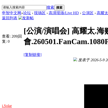
搜索
搜索
申智中文网
»
论坛
›
现场区
›
高清现场/Live HD
›
公演区
›
高耀太.海
返回列表
[公演/演唱会]
高耀太.海贼
查看:
209
|
回
會.260501.FanCam.1080
复:
0
[复制链接]
发表于 2026-5-9 20
i.Solar