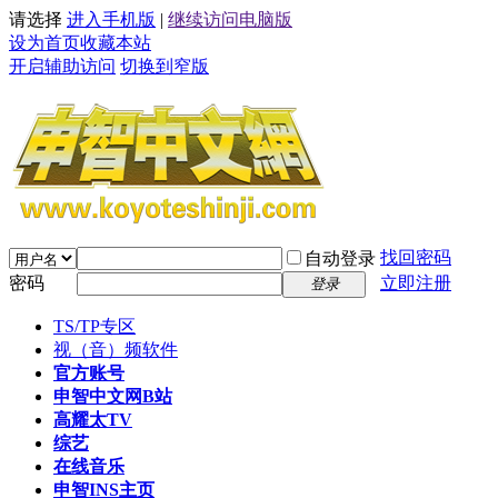
请选择
进入手机版
|
继续访问电脑版
设为首页
收藏本站
开启辅助访问
切换到窄版
找回密码
自动登录
密码
立即注册
登录
TS/TP专区
视（音）频软件
官方账号
申智中文网B站
高耀太TV
综艺
在线音乐
申智INS主页