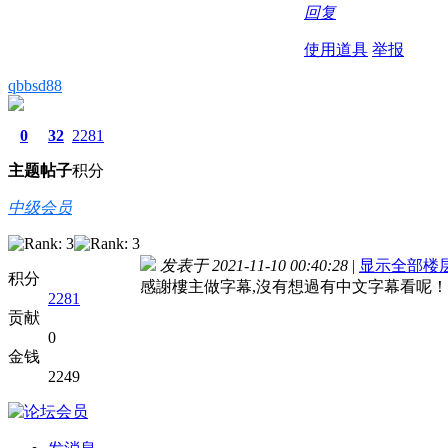
回复
使用道具
举报
qbbsd88
0
32
2281
主题
帖子
积分
中级会员
发表于 2021-11-10 00:40:28
|
显示全部楼
积分
感謝樓主做字幕,沒有想過有中文字幕看呢！
2281
贡献
0
金钱
2249