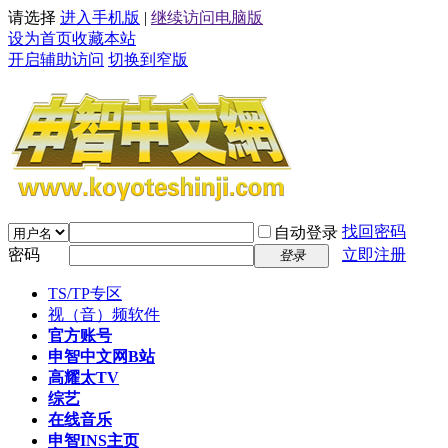
请选择
进入手机版
|
继续访问电脑版
设为首页
收藏本站
开启辅助访问
切换到窄版
找回密码
自动登录
密码
立即注册
登录
TS/TP专区
视（音）频软件
官方账号
申智中文网B站
高耀太TV
综艺
在线音乐
申智INS主页